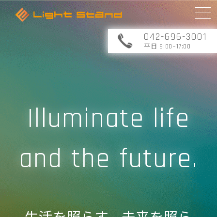
042-696-3001
平日 9:00~17:00
Illuminate life
and the future.