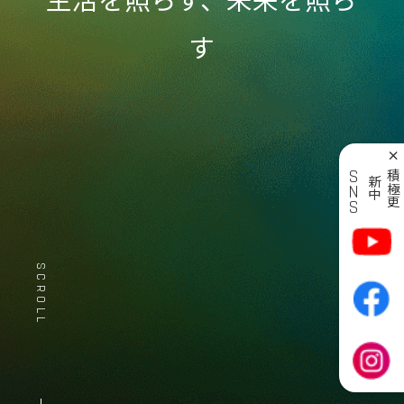
生活を照らす、未来を照ら
す
×
SNS
積
極
更
新
中
SCROLL