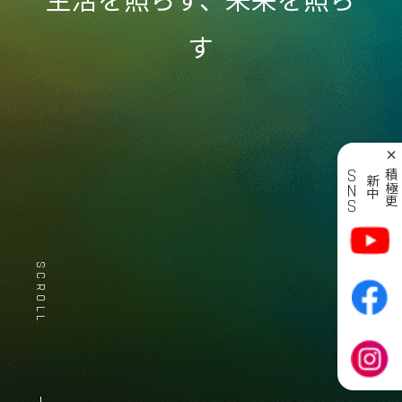
生活を照らす、未来を照ら
す
×
SNS
積
極
更
新
中
SCROLL