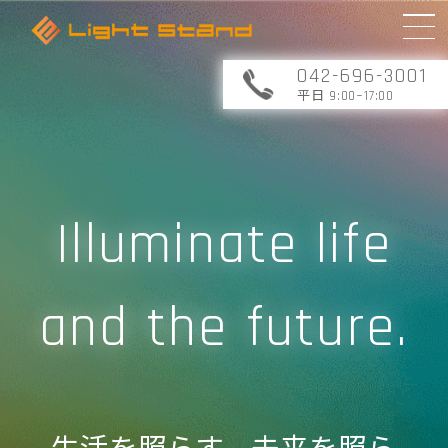
042-696-3001
平日 9:00~17:00
Illuminate life
and the future.