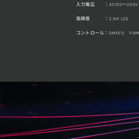
入力電圧 ：AC100～240V
高輝度 ：2.5W LED
コントロール：DMX512 PW