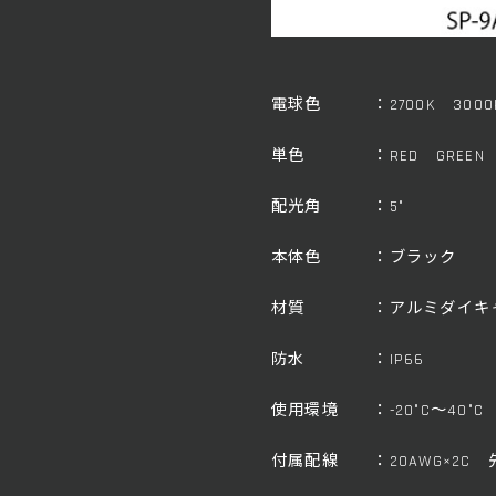
電球色 ：2700K 3000K 
単色 ：RED GREEN B
配光角 ：5°
本体色 ：ブラック
材質 ：アルミダイキャ
防水 ：IP66
使用環境 ：-20°C～40°C
付属配線 ：20AWG×2C 